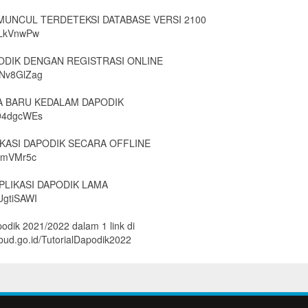
 MUNCUL TERDETEKSI DATABASE VERSI 2100
kgLkVnwPw
PODIK DENGAN REGISTRASI ONLINE
ANv8GlZag
WA BARU KEDALAM DAPODIK
s94dgcWEs
IKASI DAPODIK SECARA OFFLINE
JjmVMr5c
PLIKASI DAPODIK LAMA
UgtiSAWI
podik 2021/2022 dalam 1 link di
kbud.go.id/TutorialDapodik2022