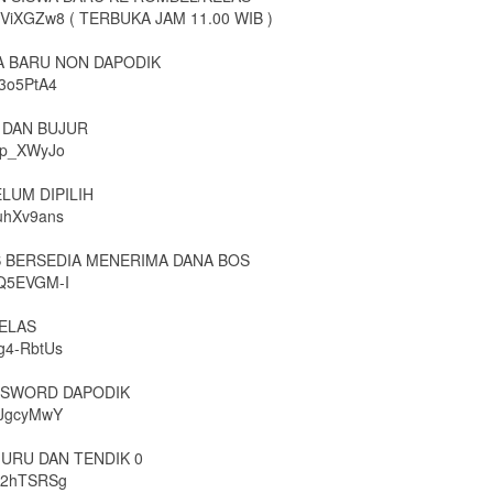
2nuViXGZw8 ( TERBUKA JAM 11.00 WIB )
WA BARU NON DAPODIK
n3o5PtA4
G DAN BUJUR
spp_XWyJo
ELUM DIPILIH
muhXv9ans
S BERSEDIA MENERIMA DANA BOS
BQ5EVGM-I
ELAS
Ug4-RbtUs
ASSWORD DAPODIK
kdJgcyMwY
GURU DAN TENDIK 0
CJ2hTSRSg