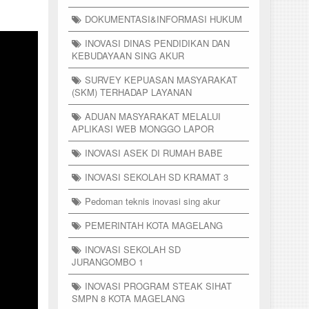
DOKUMENTASI&INFORMASI HUKUM
INOVASI DINAS PENDIDIKAN DAN
KEBUDAYAAN SING AKUR
SURVEY KEPUASAN MASYARAKAT
(SKM) TERHADAP LAYANAN
ADUAN MASYARAKAT MELALUI
APLIKASI WEB MONGGO LAPOR
INOVASI ASEK DI RUMAH BABE
INOVASI SEKOLAH SD KRAMAT 3
Pedoman teknis inovasi sing akur
PEMERINTAH KOTA MAGELANG
INOVASI SEKOLAH SD
JURANGOMBO 1
INOVASI PROGRAM STEAK SIHAT
SMPN 8 KOTA MAGELANG