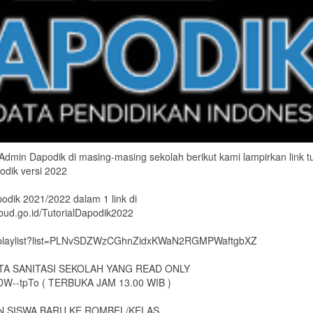
in Dapodik di masing-masing sekolah berikut kami lampirkan link tu
odik versi 2022
podik 2021/2022 dalam 1 link di
kbud.go.id/TutorialDapodik2022
m/playlist?list=PLNvSDZWzCGhnZidxKWaN2RGMPWaftgbXZ
ATA SANITASI SEKOLAH YANG READ ONLY
HDW--tpTo ( TERBUKA JAM 13.00 WIB )
N SISWA BARU KE ROMBEL/KELAS