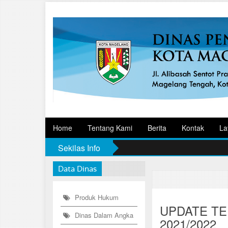
Home
Tentang Kami
Berita
Kontak
La
Sekilas Info
Data Dinas
Produk Hukum
UPDATE TE
Dinas Dalam Angka
2021/2022