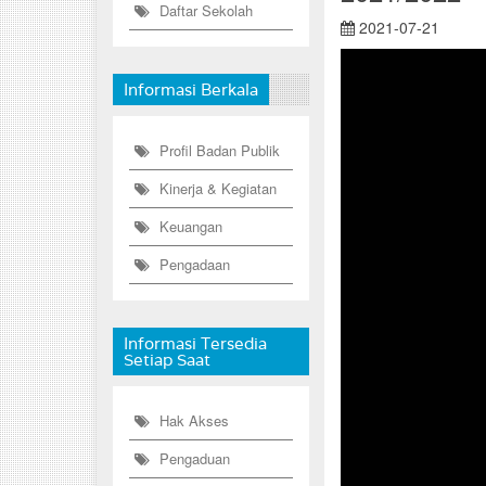
Daftar Sekolah
2021-07-21
Informasi Berkala
Profil Badan Publik
Kinerja & Kegiatan
Keuangan
Pengadaan
Informasi Tersedia
Setiap Saat
Hak Akses
Pengaduan