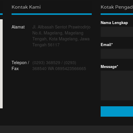
Kontak Kami
Kotak Penga
Nama Lengkap
Alamat
Jl. Alibasah Sentot Prawirodirjo
No.6, Magelang, Magelang
Tengah, Kota Magelang, Jawa
Tengah 56117
Email*
Telepon /
(0293) 368529
/
(0293)
Message*
Fax
368540 WA 0895423566665