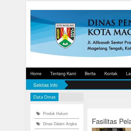
Home
Tentang Kami
Berita
Kontak
La
Sekilas Info
Data Dinas
Produk Hukum
Fasilitas Pe
Dinas Dalam Angka