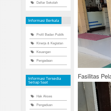
Daftar Sekolah
Informasi Berkala
Profil Badan Publik
Kinerja & Kegiatan
Keuangan
Pengadaan
Fasilitas Pe
Informasi Tersedia
Setiap Saat
Hak Akses
Pengaduan