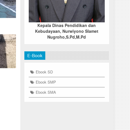
Kepala Dinas Pendidikan dan
Kebudayaan, Nurwiyono Slamet
Nugroho,S.Pd,M.Pd
E-Book
Ebook SD
Ebook SMP
Ebook SMA