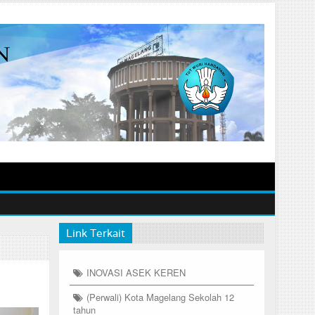
Link Terkait
INOVASI ASEK KEREN
(Perwali) Kota Magelang Sekolah 12
tahun