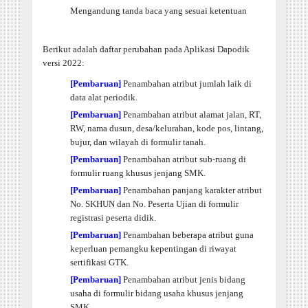
Mengandung tanda baca yang sesuai ketentuan
Berikut adalah daftar perubahan pada Aplikasi Dapodik
versi 2022:
[Pembaruan]
Penambahan atribut jumlah laik di
data alat periodik.
[Pembaruan]
Penambahan atribut alamat jalan, RT,
RW, nama dusun, desa/kelurahan, kode pos, lintang,
bujur, dan wilayah di formulir tanah.
[Pembaruan]
Penambahan atribut sub-ruang di
formulir ruang khusus jenjang SMK.
[Pembaruan]
Penambahan panjang karakter atribut
No. SKHUN dan No. Peserta Ujian di formulir
registrasi peserta didik.
[Pembaruan]
Penambahan beberapa atribut guna
keperluan pemangku kepentingan di riwayat
sertifikasi GTK.
[Pembaruan]
Penambahan atribut jenis bidang
usaha di formulir bidang usaha khusus jenjang
SMK.