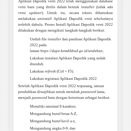
Aplikasi Dapodik versi 2022 telah menggunakan database
versi baru yang dirilis dalam bentuk
installer
(tidak ada
versi
updater
). Untuk itu, secara teknis diharuskan
melakukan
uninstall
Aplikasi Dapodik versi sebelumnya
terlebih dahulu. Proses Install Aplikasi Dapodik versi 2022
dilakukan dengan mengikuti langkah-langkah berikut:
Unduh file
installer
dan panduan Aplikasi Dapodik
2022 pada
laman
https://dapo.kemdikbud.go.id/unduhan
,
Lakukan instalasi Aplikasi Dapodik yang sudah
diunduh.
Lakukan
refresh
(Ctrl + F5).
Lakukan registrasi Aplikasi Dapodik 2022
Setelah Aplikasi Dapodik versi 2022 terpasang, satuan
pendidikan diwajibkan untuk merubah
password
lama,
menjadi
password
baru dengan ketentuan sebagai berikut.
Memiliki minimal 8 karakter,
Mengandung huruf besar A-Z,
Mengandung huruf kecil a-z,
Mengandung angka 0-9, dan