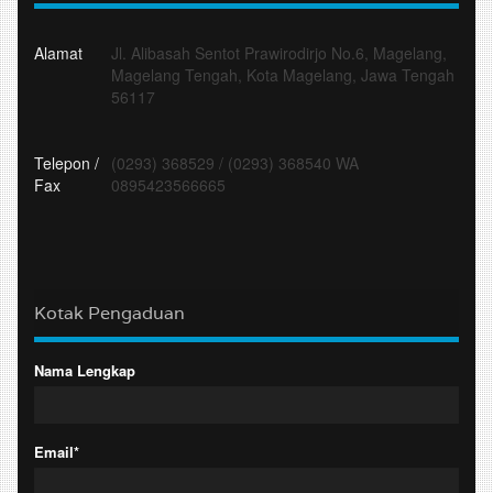
Alamat
Jl. Alibasah Sentot Prawirodirjo No.6, Magelang,
Magelang Tengah, Kota Magelang, Jawa Tengah
56117
Telepon /
(0293) 368529
/
(0293) 368540 WA
Fax
0895423566665
Kotak Pengaduan
Nama Lengkap
Email*