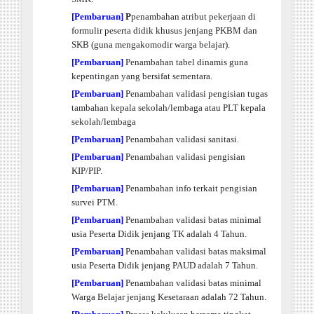
[Pembaruan]
P
penambahan atribut pekerjaan di
formulir peserta didik khusus jenjang PKBM dan
SKB (guna mengakomodir warga belajar).
[Pembaruan]
Penambahan tabel dinamis guna
kepentingan yang bersifat sementara.
[Pembaruan]
Penambahan validasi pengisian tugas
tambahan kepala sekolah/lembaga atau PLT kepala
sekolah/lembaga
[Pembaruan]
Penambahan validasi sanitasi.
[Pembaruan]
Penambahan validasi pengisian
KIP/PIP.
[Pembaruan]
Penambahan info terkait pengisian
survei PTM.
[Pembaruan]
Penambahan validasi batas minimal
usia Peserta Didik jenjang TK adalah 4 Tahun.
[Pembaruan]
Penambahan validasi batas maksimal
usia Peserta Didik jenjang PAUD adalah 7 Tahun.
[Pembaruan]
Penambahan validasi batas minimal
Warga Belajar jenjang Kesetaraan adalah 72 Tahun.