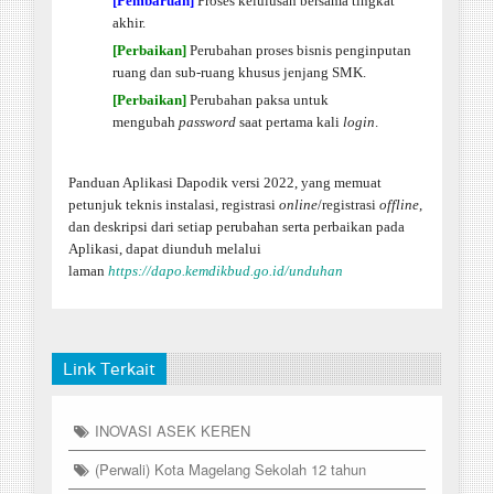
[Pembaruan]
Proses kelulusan bersama tingkat
akhir.
[Perbaikan]
Perubahan proses bisnis penginputan
ruang dan sub-ruang khusus jenjang SMK.
[Perbaikan]
Perubahan paksa untuk
mengubah
password
saat pertama kali
login
.
Panduan Aplikasi Dapodik versi 2022, yang memuat
petunjuk teknis instalasi, registrasi
online
/registrasi
offline
,
dan deskripsi dari setiap perubahan serta perbaikan pada
Aplikasi, dapat diunduh melalui
laman
https://dapo.kemdikbud.go.id/unduhan
Link Terkait
INOVASI ASEK KEREN
(Perwali) Kota Magelang Sekolah 12 tahun