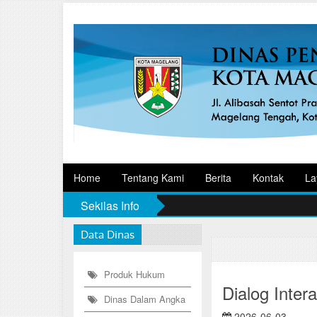
Home
Tentang Kami
Berita
Kontak
La
Sekilas Info
Data Dinas
Produk Hukum
Dialog Int
Dinas Dalam Angka
2026-06-03