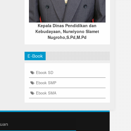
Kepala Dinas Pendidikan dan
Kebudayaan, Nurwiyono Slamet
Nugroho,S.Pd,M.Pd
E-Book
Ebook SD
Ebook SMP
Ebook SMA
duan