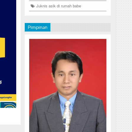
Juknis asik di rumah babe
Pimpinan