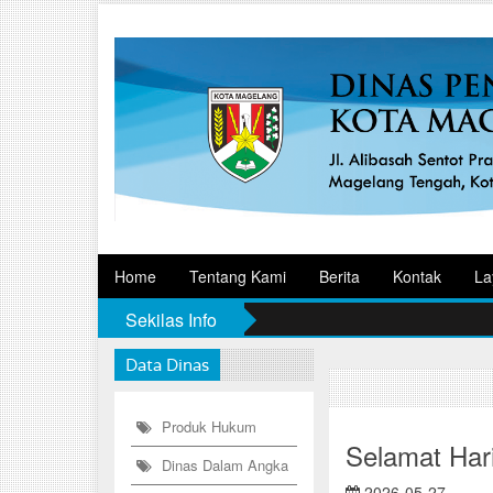
Home
Tentang Kami
Berita
Kontak
La
Sekilas Info
Data Dinas
Produk Hukum
Selamat Har
Dinas Dalam Angka
2026-05-27