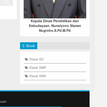
Kepala Dinas Pendidikan dan
Kebudayaan, Nurwiyono Slamet
Nugroho,S.Pd,M.Pd
E-Book
Ebook SD
Ebook SMP
Ebook SMA
duan