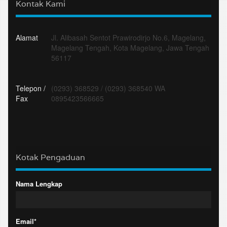
Kontak Kami
Alamat
Jl. Alibasah Sentot Prawirodirjo No.6, Magelang,
Magelang Tengah, Kota Magelang, Jawa Tengah
56117
Telepon /
(0293) 368529
/
(0293) 368540 WA
Fax
0895423566665
Kotak Pengaduan
Nama Lengkap
Email*