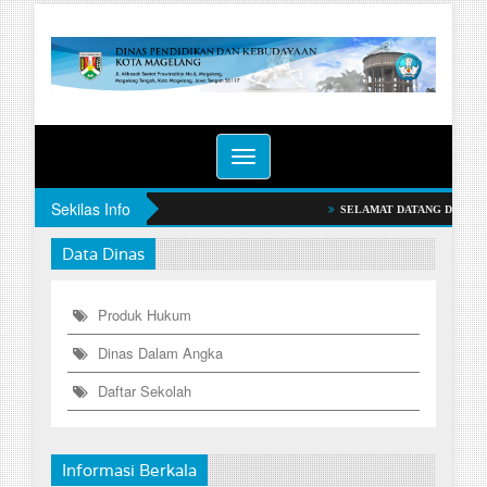
Toggle
navigation
Sekilas Info
SELAMAT DATANG DI WEBSITE 
Data Dinas
Produk Hukum
Dinas Dalam Angka
Daftar Sekolah
Informasi Berkala