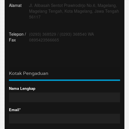
Alamat
Jl. Alibasah Sentot Prawirodirjo No.6, Magelang,
Magelang Tengah, Kota Magelang, Jawa Tengah
56117
Telepon /
(0293) 368529
/
(0293) 368540 WA
Fax
0895423566665
Kotak Pengaduan
Nama Lengkap
Email*