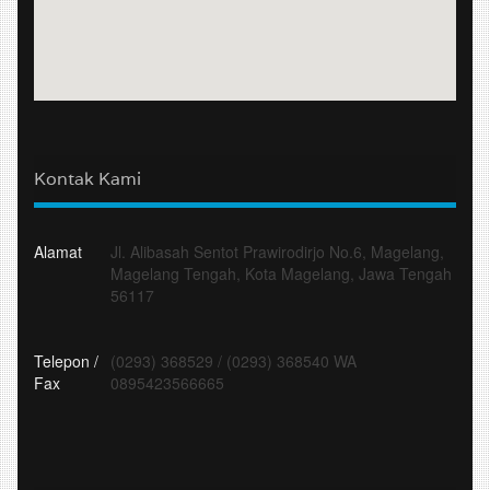
Kontak Kami
Alamat
Jl. Alibasah Sentot Prawirodirjo No.6, Magelang,
Magelang Tengah, Kota Magelang, Jawa Tengah
56117
Telepon /
(0293) 368529
/
(0293) 368540 WA
Fax
0895423566665