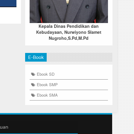
Kepala Dinas Pendidikan dan
Kebudayaan, Nurwiyono Slamet
Nugroho,S.Pd,M.Pd
E-Book
Ebook SD
Ebook SMP
Ebook SMA
duan