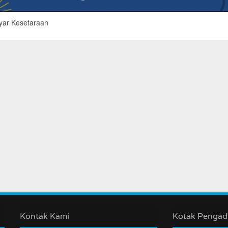
ar Kesetaraan
Kontak Kami
Kotak Penga