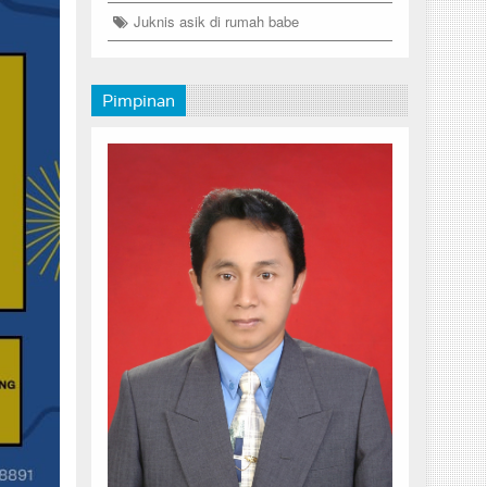
Juknis asik di rumah babe
Pimpinan