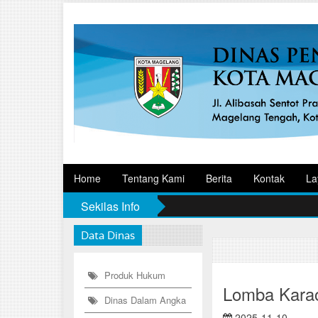
Home
Tentang Kami
Berita
Kontak
La
Sekilas Info
Data Dinas
Produk Hukum
Lomba Kara
Dinas Dalam Angka
2025-11-10