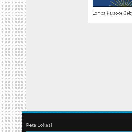
Lomba Karaoke Geby
Peta Lokasi