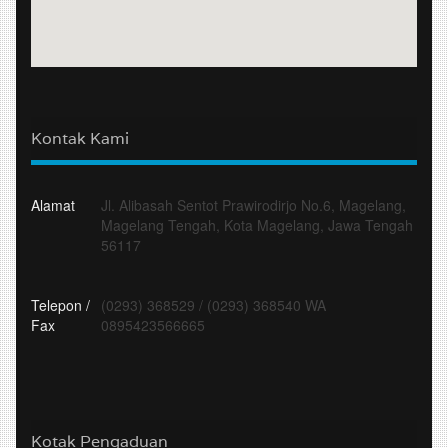
Kontak Kami
Alamat
Jl. Alibasah Sentot Prawirodirjo No.6, Magelang,
Magelang Tengah, Kota Magelang, Jawa Tengah
56117
Telepon /
(0293) 368529
/
(0293) 368540 WA
Fax
0895423566665
Kotak Pengaduan