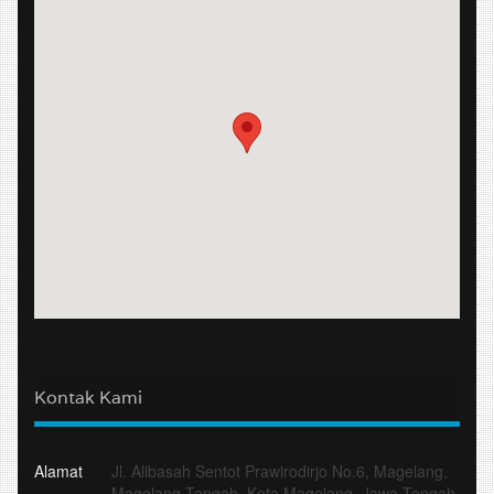
Kontak Kami
Alamat
Jl. Alibasah Sentot Prawirodirjo No.6, Magelang,
Magelang Tengah, Kota Magelang, Jawa Tengah