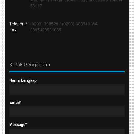
56117
Telepon /
(0293) 368529
/
(0293) 368540 WA
Fax
0895423566665
Kotak Pengaduan
Nama Lengkap
Email*
Message*