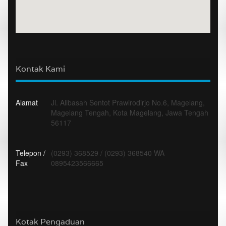
Kontak Kami
Alamat
Jl. Alibasah Sentot Prawirodirjo No.6, Magelang,
Magelang Tengah, Kota Magelang, Jawa Tengah
56117
Telepon /
(0293) 368529
/
(0293) 368540 WA
Fax
0895423566665
Kotak Pengaduan