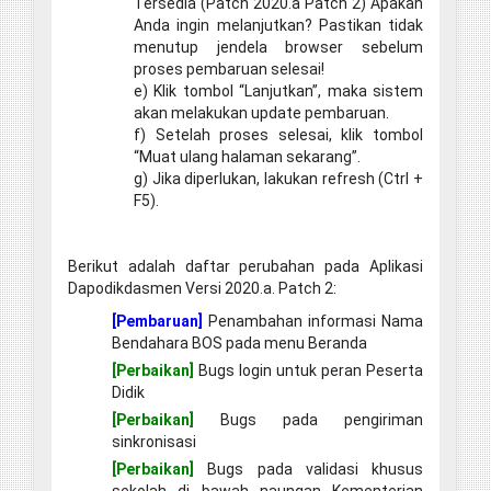
Tersedia (Patch 2020.a Patch 2) Apakah
Anda ingin melanjutkan? Pastikan tidak
menutup jendela browser sebelum
proses pembaruan selesai!
e) Klik tombol “Lanjutkan”, maka sistem
akan melakukan update pembaruan.
f) Setelah proses selesai, klik tombol
“Muat ulang halaman sekarang”.
g) Jika diperlukan, lakukan refresh (Ctrl +
F5).
Berikut adalah daftar perubahan pada Aplikasi
Dapodikdasmen Versi 2020.a. Patch 2:
[Pembaruan]
Penambahan informasi Nama
Bendahara BOS pada menu Beranda
[Perbaikan]
Bugs login untuk peran Peserta
Didik
[Perbaikan]
Bugs pada pengiriman
sinkronisasi
[Perbaikan]
Bugs pada validasi khusus