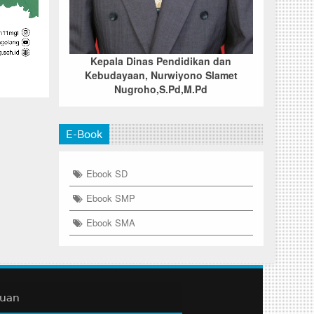
Kepala Dinas Pendidikan dan
Kebudayaan, Nurwiyono Slamet
Nugroho,S.Pd,M.Pd
E-Book
Ebook SD
Ebook SMP
Ebook SMA
duan