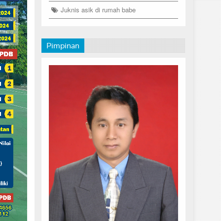
Juknis asik di rumah babe
Pimpinan