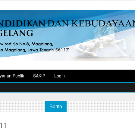
yanan Publik
SAKIP
Login
Berita
11