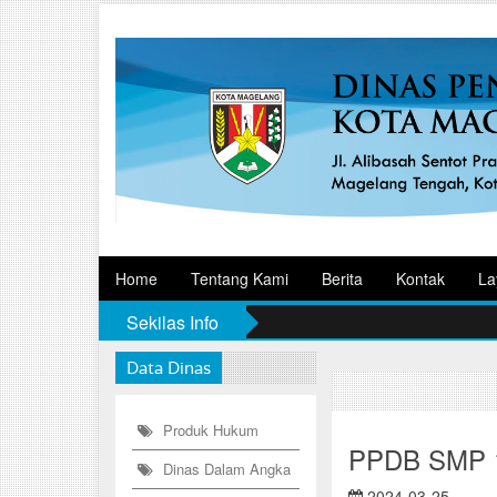
Home
Tentang Kami
Berita
Kontak
La
Sekilas Info
Data Dinas
Produk Hukum
PPDB SMP 
Dinas Dalam Angka
2024-03-25