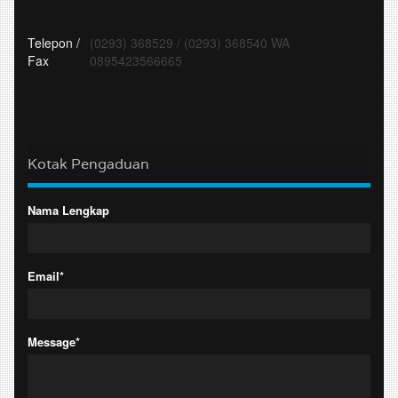
Telepon /
(0293) 368529
/
(0293) 368540 WA
Fax
0895423566665
Kotak Pengaduan
Nama Lengkap
Email*
Message*