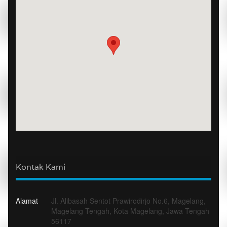
Kontak Kami
Alamat
Jl. Alibasah Sentot Prawirodirjo No.6, Magelang,
Magelang Tengah, Kota Magelang, Jawa Tengah
56117