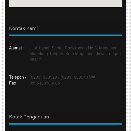
Kontak Kami
Alamat
Jl. Alibasah Sentot Prawirodirjo No.6, Magelang,
Magelang Tengah, Kota Magelang, Jawa Tengah
56117
Telepon /
(0293) 368529
/
(0293) 368540 WA
Fax
0895423566665
Kotak Pengaduan