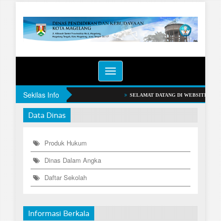
Toggle
navigation
Sekilas Info
SELAMAT DATANG DI WEBSITE DINAS PE
Data Dinas
Produk Hukum
Dinas Dalam Angka
Daftar Sekolah
Informasi Berkala