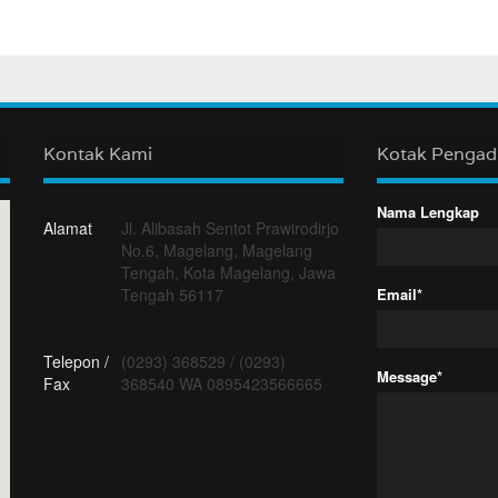
Kontak Kami
Kotak Penga
Nama Lengkap
Alamat
Jl. Alibasah Sentot Prawirodirjo
No.6, Magelang, Magelang
Tengah, Kota Magelang, Jawa
Tengah 56117
Email*
Telepon /
(0293) 368529
/
(0293)
Message*
Fax
368540 WA 0895423566665