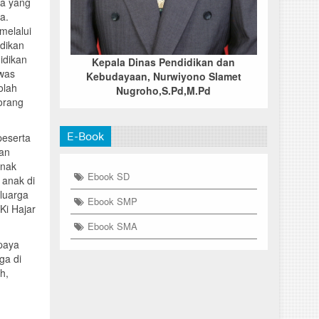
ga yang
a.
melalui
idikan
idikan
Kepala Dinas Pendidikan dan
awas
Kebudayaan, Nurwiyono Slamet
olah
Nugroho,S.Pd,M.Pd
orang
E-Book
peserta
an
anak
Ebook SD
 anak di
eluarga
Ebook SMP
Ki Hajar
Ebook SMA
paya
ga di
ah,