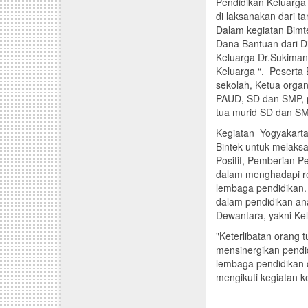
Pendidikan Keluarga
di laksanakan dari t
Dalam kegiatan Bimt
Dana Bantuan dari Di
Keluarga Dr.Sukiman
Keluarga “. Peserta 
sekolah, Ketua orga
PAUD, SD dan SMP, p
tua murid SD dan SM
Kegiatan Yogyakarta
Bintek untuk melaks
Positif, Pemberian 
dalam menghadapi rev
lembaga pendidikan. 
dalam pendidikan ana
Dewantara, yakni Ke
"Keterlibatan orang 
mensinergikan pendid
lembaga pendidikan 
mengikuti kegiatan k