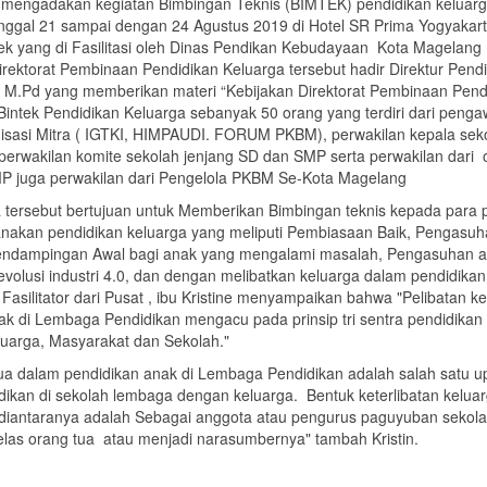
 mengadakan kegiatan Bimbingan Teknis (BIMTEK) pendidikan keluar
anggal 21 sampai dengan 24 Agustus 2019 di Hotel SR Prima Yogyakart
ek yang di Fasilitasi oleh Dinas Pendikan Kebudayaan Kota Magelang 
rektorat Pembinaan Pendidikan Keluarga tersebut hadir Direktur Pend
 M.Pd yang memberikan materi “Kebijakan Direktorat Pembinaan Pend
Bintek Pendidikan Keluarga sebanyak 50 orang yang terdiri dari peng
nisasi Mitra ( IGTKI, HIMPAUDI. FORUM PKBM), perwakilan kepala sek
erwakilan komite sekolah jenjang SD dan SMP serta perwakilan dari 
P juga perwakilan dari Pengelola PKBM Se-Kota Magelang
 tersebut bertujuan untuk Memberikan Bimbingan teknis kepada para 
anakan pendidikan keluarga yang meliputi Pembiasaan Baik, Pengasuh
Pendampingan Awal bagi anak yang mengalami masalah, Pengasuhan 
olusi industri 4.0, dan dengan melibatkan keluarga dalam pendidikan
Fasilitator dari Pusat , ibu Kristine menyampaikan bahwa "Pelibatan k
k di Lembaga Pendidikan mengacu pada prinsip tri sentra pendidikan 
luarga, Masyarakat dan Sekolah."
tua dalam pendidikan anak di Lembaga Pendidikan adalah salah satu u
ikan di sekolah lembaga dengan keluarga. Bentuk keterlibatan keluar
diantaranya adalah Sebagai anggota atau pengurus paguyuban sekol
elas orang tua atau menjadi narasumbernya" tambah Kristin.