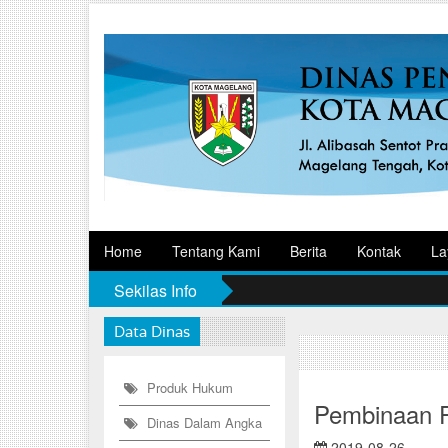
Home
Tentang Kami
Berita
Kontak
La
Sekilas Info
Data Dinas
Produk Hukum
Pembinaan P
Dinas Dalam Angka
2019-08-26