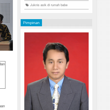
Juknis asik di rumah babe
Pimpinan
dan
aan