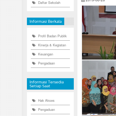
Daftar Sekolah
Informasi Berkala
Profil Badan Publik
Kinerja & Kegiatan
Keuangan
Pengadaan
Informasi Tersedia
Setiap Saat
Hak Akses
Pengaduan