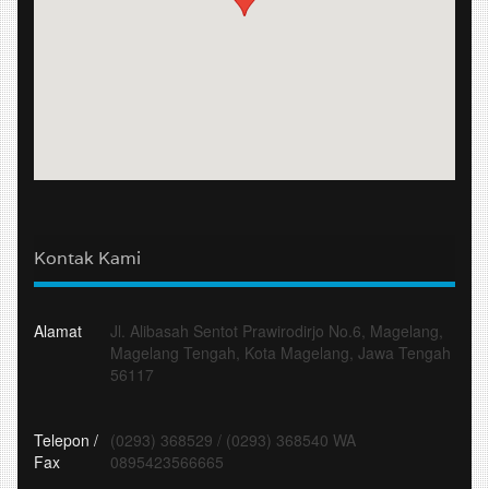
Kontak Kami
Alamat
Jl. Alibasah Sentot Prawirodirjo No.6, Magelang,
Magelang Tengah, Kota Magelang, Jawa Tengah
56117
Telepon /
(0293) 368529
/
(0293) 368540 WA
Fax
0895423566665