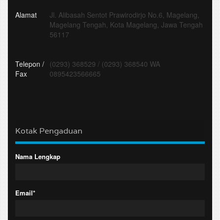
Alamat
Jl. Alibasah Sentot Prawirodirjo No.6, Magelang,
Magelang Tengah, Kota Magelang, Jawa Tengah
56117
Telepon /
(0293) 368529
/
(0293) 368540 WA
Fax
0895423566665
Kotak Pengaduan
Nama Lengkap
Email*