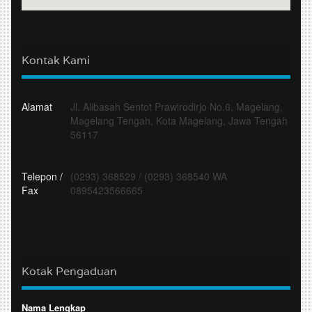
Kontak Kami
Alamat
Jl. Alibasah Sentot Prawirodirjo No.6, Magelang,
Magelang Tengah, Kota Magelang, Jawa Tengah
56117
Telepon /
(0293) 368529
/
(0293) 368540 WA
Fax
0895423566665
Kotak Pengaduan
Nama Lengkap