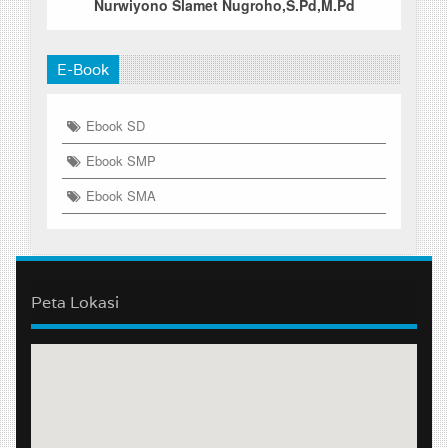
Nurwiyono Slamet Nugroho,S.Pd,M.Pd
E-Book
Ebook SD
Ebook SMP
Ebook SMA
Peta Lokasi