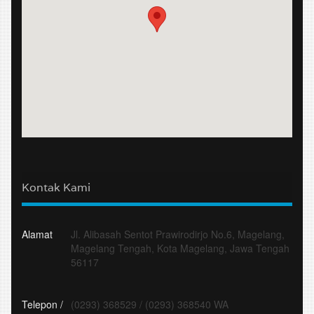
Kontak Kami
Alamat
Jl. Alibasah Sentot Prawirodirjo No.6, Magelang,
Magelang Tengah, Kota Magelang, Jawa Tengah
56117
Telepon /
(0293) 368529
/
(0293) 368540 WA