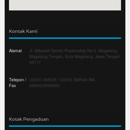
Kontak Kami
Alamat
Jl. Alibasah Sentot Prawirodirjo No.6, Magelang,
Magelang Tengah, Kota Magelang, Jawa Tengah
56117
Telepon /
(0293) 368529
/
(0293) 368540 WA
Fax
0895423566665
Kotak Pengaduan