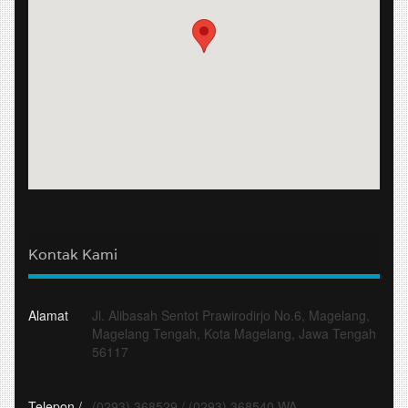
Kontak Kami
Alamat
Jl. Alibasah Sentot Prawirodirjo No.6, Magelang,
Magelang Tengah, Kota Magelang, Jawa Tengah
56117
Telepon /
(0293) 368529
/
(0293) 368540 WA