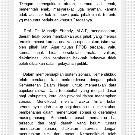
“Dengan menegakkan aturan, semua jadi enak,
pemerintah enak, masyarakat juga nyaman, karena
tidak ada hak-hak istimewa pada pihak-pihak tertentu
yg menuntut perlakuan khusus,” tegasnya.
Prof. Dr. Muhadjir Effendy, M.A.F,
mengingatkan,
daerah tidak boleh membiarkan ada pihak yang merasa
terdiskriminasi karena ada yang diperlakukan istimewa
oleh pihak lain. Agar tujuan PPDB tercapai, yaitu
semua anak bisa bersekolah, maka rivalitas,
diskriminasi, dan pemberian hak-hak istimewa tidak
boleh dibiarkan dalam pelayanan publik.
Dalam mempersiapkan sistem zonasi, Kemendikbud
telah berulang kali berkoordinasi dengan pihak
Kementerian Dalam Negeri untuk memetakan data
populasi siswa. Data tersebutlah yang menjadi dasar
bagi kabupaten, kota, dan provinsi dalam menetapkan
zonasi. Mendikbud menilai waktu lima bulan
semestinya sudah cukup bagi daerah untuk melakukan
pembenahan dalam menentukan zonasi di daerahnya
masing-masing. Pemerintah pusat memantau hal
tersebut dan bagi daerah yang belum tuntas
menetapkan zonasi, dilakukan intervensi dengan
menurunkan tim dari pusat. Kemendikbud telah