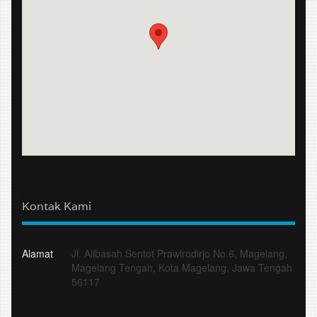
Kontak Kami
Alamat
Jl. Alibasah Sentot Prawirodirjo No.6, Magelang,
Magelang Tengah, Kota Magelang, Jawa Tengah
56117