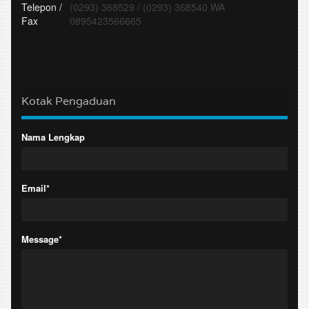
Telepon /
(0293) 368529
/
(0293) 368540 WA
Fax
0895423566665
Kotak Pengaduan
Nama Lengkap
Email*
Message*