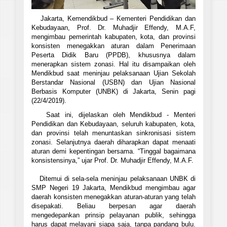
Jakarta, Kemendikbud – Kementeri Pendidikan dan
Kebudayaan, Prof. Dr. Muhadjir Effendy, M.A.F,
mengimbau pemerintah kabupaten, kota, dan provinsi
konsisten menegakkan aturan dalam Penerimaan
Peserta Didik Baru (
PPDB)
, khususnya dalam
menerapkan sistem zonasi
. Hal itu disampaikan oleh
Mendikbud saat meninjau pelaksanaan Ujian Sekolah
Berstandar Nasional (USBN) dan Ujian Nasional
Berbasis Komputer (UNBK) di Jakarta, Senin pagi
(22/4/2019).
Saat ini, dijelaskan oleh Mendikbud - M
enteri
Pendidikan dan Kebudayaan
, seluruh kabupaten, kota,
dan provinsi telah menuntaskan sinkronisasi sistem
zonasi. Selanjutnya daerah diharapkan dapat menaati
aturan demi kepentingan bersama. “Tinggal bagaimana
konsistensinya,” ujar
Prof. Dr. Muhadjir Effendy, M.A.F
.
Ditemui di sela-sela meninjau pelaksanaan UNBK di
SMP Negeri 19 Jakarta, Mendikbud mengimbau agar
daerah konsisten menegakkan aturan-aturan yang telah
disepakati. Beliau berpesan agar daerah
mengedepankan prinsip pelayanan publik, sehingga
harus dapat melayani siapa saja, tanpa pandang bulu.