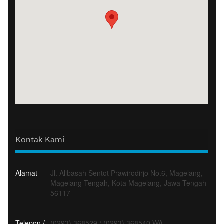
Kontak Kami
Alamat
Jl. Alibasah Sentot Prawirodirjo No.6, Magelang,
Magelang Tengah, Kota Magelang, Jawa Tengah
56117
Telepon /
(0293) 368529
/
(0293) 368540 WA