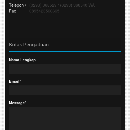
Telepon /
(0293) 368529
/
(0293) 368540 WA
Fax
0895423566665
Kotak Pengaduan
Nama Lengkap
Email*
Message*