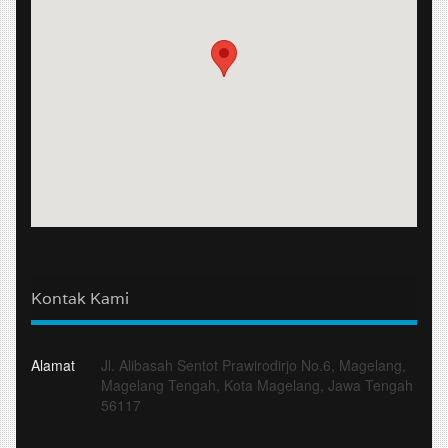
Kontak Kami
Alamat
Jl. Alibasah Sentot Prawirodirjo No.6, Magelang,
Magelang Tengah, Kota Magelang, Jawa Tengah
56117