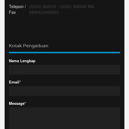
Telepon /
(0293) 368529
/
(0293) 368540 WA
Fax
0895423566665
Kotak Pengaduan
Nama Lengkap
Email*
Message*