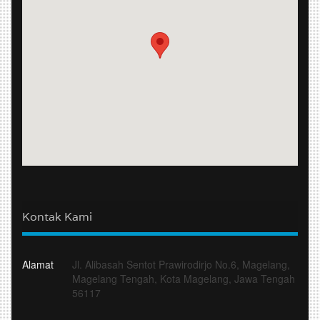
Kontak Kami
Alamat
Jl. Alibasah Sentot Prawirodirjo No.6, Magelang,
Magelang Tengah, Kota Magelang, Jawa Tengah
56117