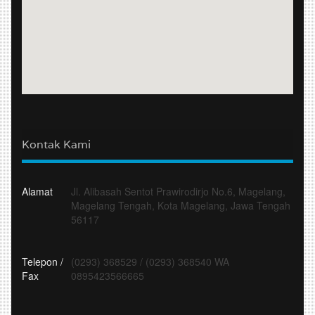
Kontak Kami
Alamat
Jl. Alibasah Sentot Prawirodirjo No.6, Magelang,
Magelang Tengah, Kota Magelang, Jawa Tengah
56117
Telepon /
(0293) 368529
/
(0293) 368540 WA
Fax
0895423566665