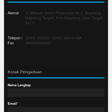
Alamat
Jl. Alibasah Sentot Prawirodirjo No.6, Magelang,
Magelang Tengah, Kota Magelang, Jawa Tengah
56117
Telepon /
(0293) 368529
/
(0293) 368540 WA
Fax
0895423566665
Kotak Pengaduan
Nama Lengkap
Email*