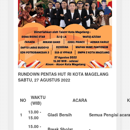
RUNDOWN PENTAS HUT RI KOTA MAGELANG
SABTU, 27 AGUSTUS 2022
WA
K
TU
NO
AC
A
R
A
K
(WIB)
13
.
0
0 -
1
G
ladi Bersih
S
e
mua Pengisi acar
15.00
15
.
0
0 -
B
reak Sholat
-