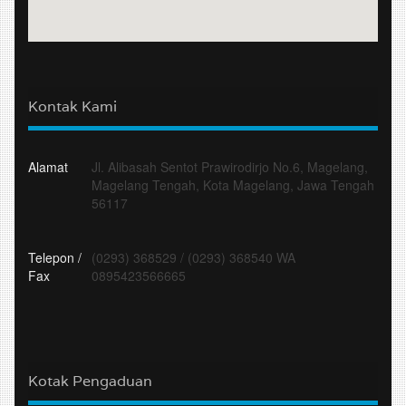
Kontak Kami
Alamat
Jl. Alibasah Sentot Prawirodirjo No.6, Magelang,
Magelang Tengah, Kota Magelang, Jawa Tengah
56117
Telepon /
(0293) 368529
/
(0293) 368540 WA
Fax
0895423566665
Kotak Pengaduan