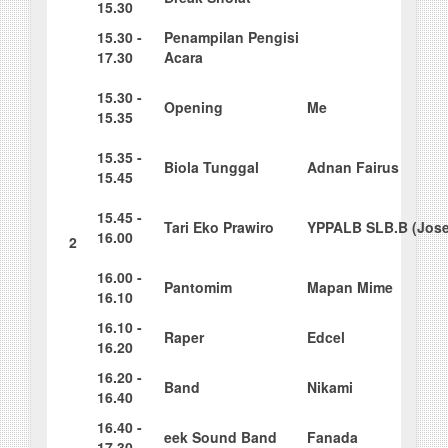
15.30
15
.
3
0 -
Penampilan Pengisi
17.30
Acara
15
.
3
0 -
O
p
e
n
ing
Me
15.35
15
.
3
5 -
B
iola Tunggal
A
dnan Fairus
15.45
15
.
4
5 -
Tari Eko Prawiro
Y
PPALB SLB.B (Jose
16.00
2
16
.
0
0 -
Pantomim
M
apa
n Mime
16.10
16
.
1
0 -
Raper
Edcel
16.20
16
.
2
0 -
B
an
d
N
ikami
16.40
16
.
4
0 -
e
e
k Sound Band
Fana
d
a
17.30