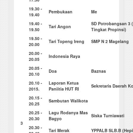
19
.
3
0 -
Pembukaan
Me
19.40
19
.
4
0 -
S
D Potrobangsan 3 
Tari Angon
19.50
Tingkat Propinsi)
19
.
5
0 -
Tari Topeng Ireng
S
M
P N 2 Magelang
20.00
20
.
0
0 -
Indonesia Raya
20.05
20
.
0
5 -
D
o
a
B
a
z
na
s
20.10
20
.
1
0 -
L
ap
o
ran Ketua
S
ek
r
e
ta
ris Daerah K
2015.
Paniitia HUT RI
20
.
1
5 -
S
a
mbutan Walikota
20.25
20
.
2
5 -
L
a
gu Rodanya Mas
S
iska Turniawati
20.30
Bagyo
3
20
.
3
0 -
Tari Merak
Y
PPALB SLB.B (Hepi