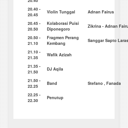
20.40
20
.
4
0 -
Violin Tunggal
A
dnan Fairus
20.45
20
.
4
5 -
Kolaborasi Puisi
Z
ikrina - Adnan Fair
20.50
Diponegoro
20
.
5
0 -
F
ragmen Perang
S
an
ggar Sapto Lara
21.10
Kembang
21
.
1
0 -
Wa
fik Azizah
21.35
21
.
3
5 -
D
J Aqila
21.50
21
.
5
0 -
B
an
d
S
t
e
fano , Fanada
22.25
22
.2
5 -
Penutup
22.30