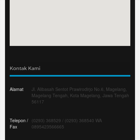
Kontak Kami
Alamat
Jl. Alibasah Sentot Prawirodirjo No.6, Magelang,
Magelang Tengah, Kota Magelang, Jawa Tengah
56117
Telepon /
(0293) 368529
/
(0293) 368540 WA
Fax
0895423566665