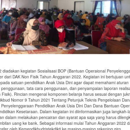
22 diadakan kegiatan Sosialisasi BOP (Bantuan Operaional Penyelengg
 dari DAK Non Fisik Tahun Anggaran 2022. Kegiatan ini bertujuan un
pada satuan pendidikan Anak Usia Dini agar dapat memahami aturan
enggunaan, tata cara penggunaan, dan penyampaian laporan realis
isik). Rincian mengenai komponen belanja harus sesuai dengan jukn
ikbud Nomor 9 Tahun 2021 Tentang Petunjuk Teknis Pengelolaan Dan
 Penyelenggaraan Pendidikan Anak Usia Dini Dan Dana Bantuan Oper
idikan Kesetaraan. Dalam kegiatan ini diinformasikan juga langkah-
an dalam melakukan pencairan dan syarat apa saja yang harus dileng
bilan uang ke bank. Sebagai informasi mulai Tahun Anggaran 2022 
sfer oleh Kemendikbudristekdikti ke masing-masing rekening giro.