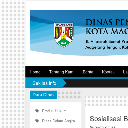
Home
Tentang Kami
Berita
Kontak
La
Sekilas Info
Data Dinas
Produk Hukum
Sosialisasi
Dinas Dalam Angka
2022-06-15