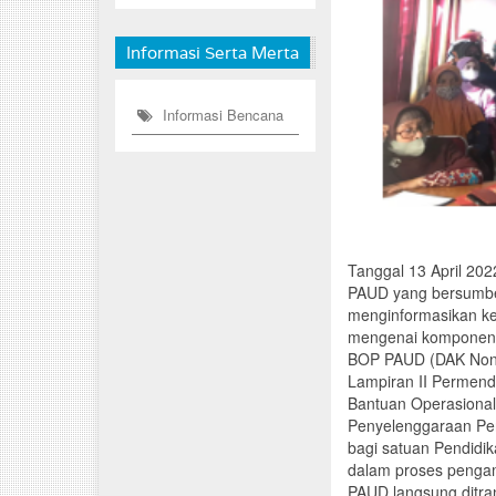
Informasi Serta Merta
Informasi Bencana
Tanggal 13 April 20
PAUD yang bersumber
menginformasikan ke
mengenai komponen p
BOP PAUD (DAK Non F
Lampiran II Permend
Bantuan Operasional
Penyelenggaraan Pend
bagi satuan Pendidik
dalam proses pengam
PAUD langsung ditran