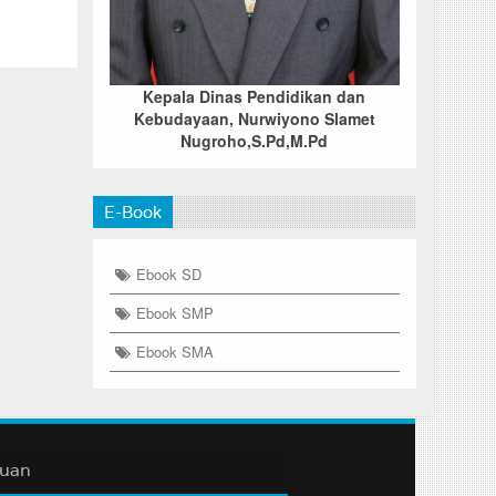
Kepala Dinas Pendidikan dan
Kebudayaan, Nurwiyono Slamet
Nugroho,S.Pd,M.Pd
E-Book
Ebook SD
Ebook SMP
Ebook SMA
duan