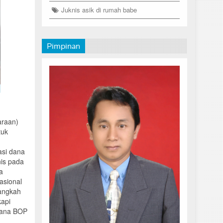
Juknis asik di rumah babe
Pimpinan
araan)
tuk
asi dana
is pada
a
asional
langkah
kapi
dana BOP