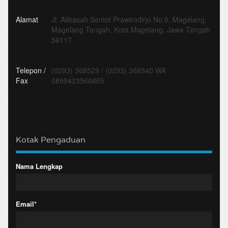
Alamat
Jl. Alibasah Sentot Prawirodirjo No.6, Magelang,
Magelang Tengah, Kota Magelang, Jawa Tengah
56117
Telepon /
(0293) 368529
/
(0293) 368540 WA
Fax
0895423566665
Kotak Pengaduan
Nama Lengkap
Email*