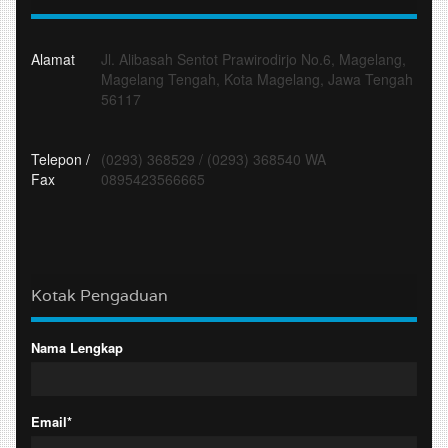
Alamat
Jl. Alibasah Sentot Prawirodirjo No.6, Magelang,
Magelang Tengah, Kota Magelang, Jawa Tengah
56117
Telepon /
(0293) 368529
/
(0293) 368540 WA
Fax
0895423566665
Kotak Pengaduan
Nama Lengkap
Email*