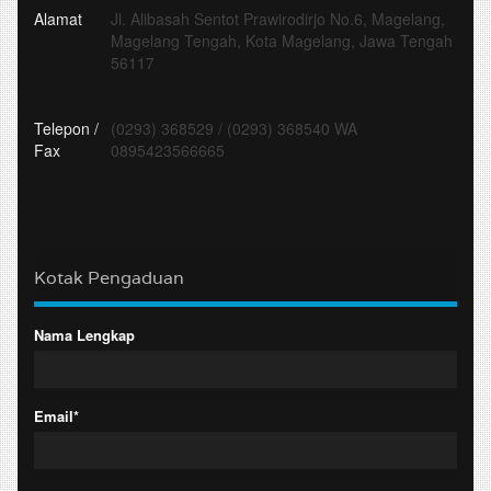
Alamat
Jl. Alibasah Sentot Prawirodirjo No.6, Magelang,
Magelang Tengah, Kota Magelang, Jawa Tengah
56117
Telepon /
(0293) 368529
/
(0293) 368540 WA
Fax
0895423566665
Kotak Pengaduan
Nama Lengkap
Email*