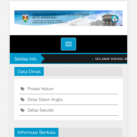
Toggle
navigation
Sekilas Info
SELAMAT DATANG DI WEBSITE
Data Dinas
Produk Hukum
Dinas Dalam Angka
Daftar Sekolah
Informasi Berkala