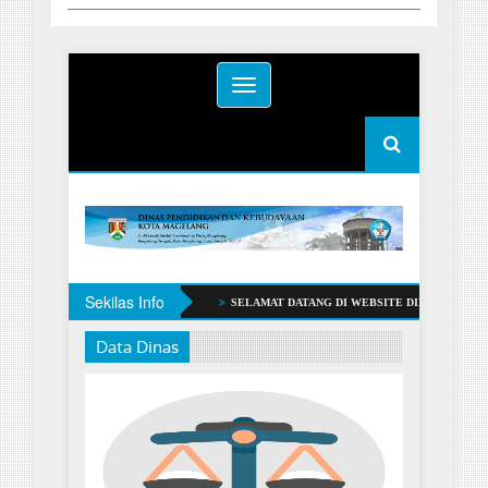
Toggle
navigation
Sekilas Info
SELAMAT DATANG DI WEBSITE DINAS PENDIDIKAN D
Data Dinas