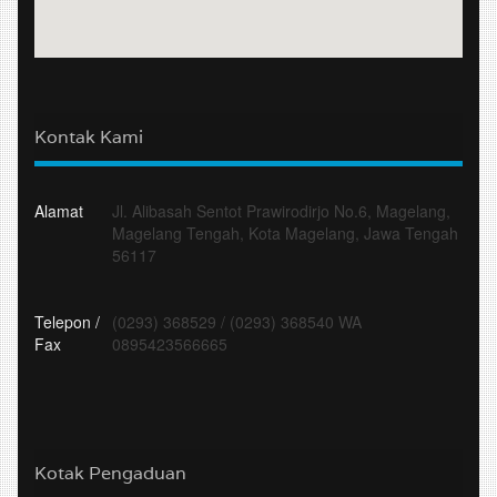
Kontak Kami
Alamat
Jl. Alibasah Sentot Prawirodirjo No.6, Magelang,
Magelang Tengah, Kota Magelang, Jawa Tengah
56117
Telepon /
(0293) 368529
/
(0293) 368540 WA
Fax
0895423566665
Kotak Pengaduan