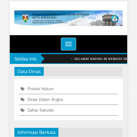
Toggle
navigation
Sekilas Info
SELAMAT DATANG DI WEBSITE DINAS PENDIDI
Data Dinas
Produk Hukum
Dinas Dalam Angka
Daftar Sekolah
Informasi Berkala