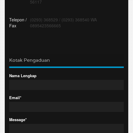
56117
Telepon /
(0293) 368529
/
(0293) 368540 WA
Fax
0895423566665
Kotak Pengaduan
Nama Lengkap
Email*
Message*