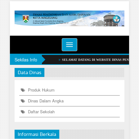
Toggle
navigation
Sekilas Info
SELAMAT DATANG DI WEBSI
Data Dinas
Produk Hukum
Dinas Dalam Angka
Daftar Sekolah
Informasi Berkala